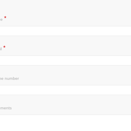
e
l
ne number
ments